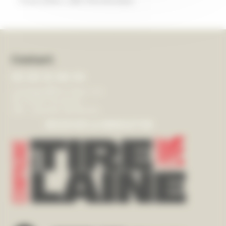
(visuel, photos, vidéo, fiche technique)
Contact
03 20 12 90 53
compagnie@tire-laine.com
50 rue de Thumesnil
Lille - Quartier de Moulins
RECEVOIR LA NEWSLETTER