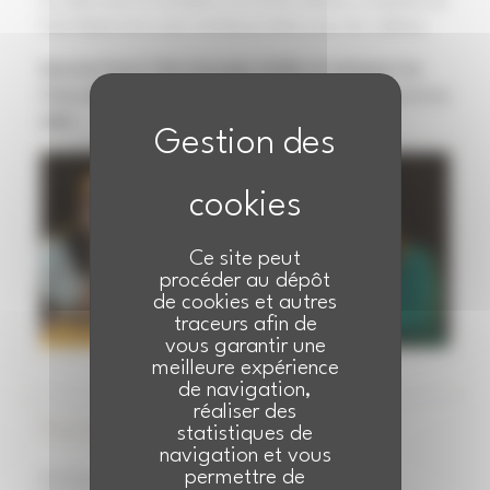
du siècle avec la contrebasse de Nicolas Mahieux, la guitare de
Fred Tetaert et le violon de Marjorie Waxin pour les sublimer.
Quartet Faust' fait ressurgir, briller et swinguer les
titres éternels qui ont enchanté les 30 glorieuses et au
delà.
Ce site peut
procéder au dépôt
de cookies et autres
traceurs afin de
vous garantir une
meilleure expérience
de navigation,
réaliser des
Équipe artistique
statistiques de
navigation et vous
permettre de
Faustine Bosson : chant & direction artistique