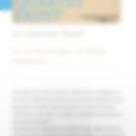
Le Quartet Faust'
La vie de Cocagne : le Swing
atemporel
Le Quartet Faust’ est la dernière création de la Compagnie du
Tire-Laine. Spécialisé·es dans les reprises de standards français
atemporels en mode swing manouche, les quatre virtuoses
s’offrent aussi des détours créatifs et récréatifs autour de leurs
compositions originales.
Faustine Bosson interprète avec grâce les plus belles chansons