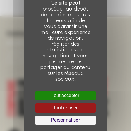
Ce site peut
procéder au dépôt
de cookies et autres
traceurs afin de
vous garantir une
Contact
meilleure expérience
de navigation,
03 20 12 90 53
réaliser des
statistiques de
compagnie@tire-laine.com
navigation et vous
50 rue de Thumesnil
permettre de
Lille - Quartier de Moulins
partager du contenu
RECEVOIR LA NEWSLETTER
sur les réseaux
sociaux.
Tout accepter
Tout refuser
Personnaliser